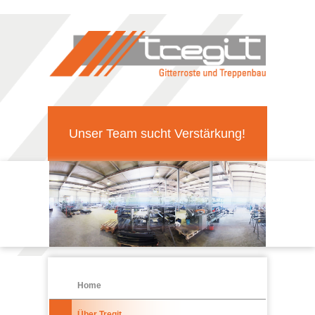
Unser Team sucht Verstärkung!
Home
Über Tregit